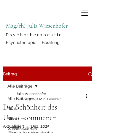
Mag.(fh) Julia Wiesenhofer
P s y c h o t h e r a p e u t i n
Psychotherapie | Beratung
Beitrag
Alle Beiträge
Julia Wiesenhofer
Alle Beiträge
24. Apr. 2024
2 Min. Lesezeit
Die Schönheit des
Zitate
Unvollkommenen
Aktuelles
Aktualisiert:
4. Dez. 2025
Wissenswertes
Eine alte chinesische 