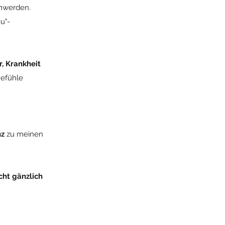
chwerden.
u"-
r, Krankheit
Gefühle
nz
zu meinen
cht gänzlich