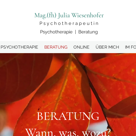
Mag.(fh) Julia Wiesenhofer
P s y c h o t h e r a p e u t i n
Psychotherapie | Beratung
PSYCHOTHERAPIE
BERATUNG
ONLINE
ÜBER MICH
IM F
BERATUNG
Wann, was, wozu?