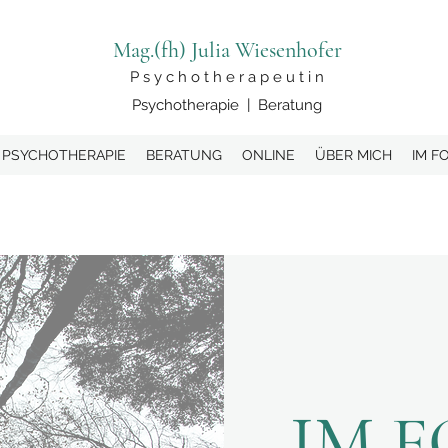
Mag.(fh) Julia Wiesenhofer
P s y c h o t h e r a p e u t i n
Psychotherapie | Beratung
PSYCHOTHERAPIE
BERATUNG
ONLINE
ÜBER MICH
IM F
IM 