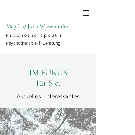
Mag.(fh) Julia Wiesenhofer
P s y c h o t h e r a p e u t i n
Psychotherapie | Beratung
IM FOKUS
für Sie.
Aktuelles | Interessantes