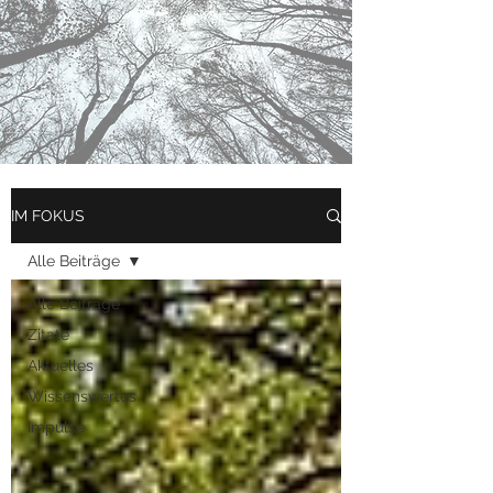
IM FOKUS
Alle Beiträge
Alle Beiträge
Zitate
Aktuelles
Wissenswertes
Impulse