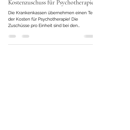
3. Juni
1 Min. Lesezeit
Kostenzuschuss für Psychotherapie
Die Krankenkassen übernehmen einen Teil
der Kosten für Psychotherapie! Die
Zuschüsse pro Einheit sind bei den
einzelen Kassen unterschiedlich hoch.
2026 werden folgende Beträge pro Sitzung
refundiert: