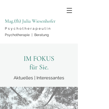
Mag.(fh) Julia Wiesenhofer
P s y c h o t h e r a p e u t i n
Psychotherapie | Beratung
IM FOKUS
für Sie.
Aktuelles | Interessantes