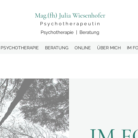
Mag.(fh) Julia Wiesenhofer
P s y c h o t h e r a p e u t i n
Psychotherapie | Beratung
PSYCHOTHERAPIE
BERATUNG
ONLINE
ÜBER MICH
IM F
IM 