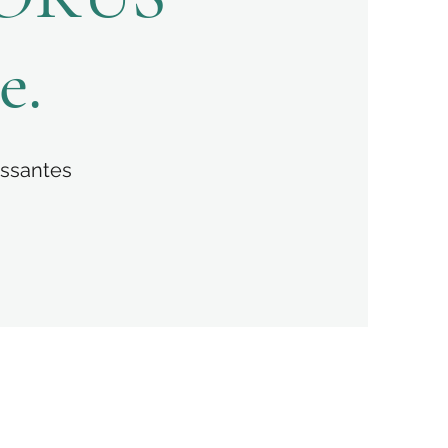
e.
essantes