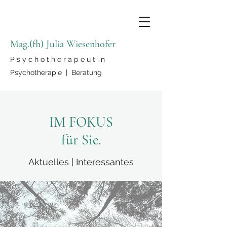
Mag.(fh) Julia Wiesenhofer
P s y c h o t h e r a p e u t i n
Psychotherapie | Beratung
IM FOKUS
für Sie.
Aktuelles | Interessantes