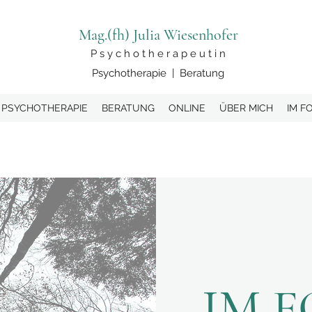
Mag.(fh) Julia Wiesenhofer
P s y c h o t h e r a p e u t i n
Psychotherapie | Beratung
PSYCHOTHERAPIE
BERATUNG
ONLINE
ÜBER MICH
IM F
IM 