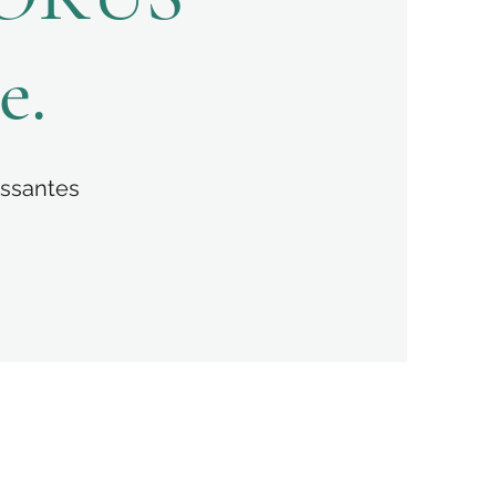
e.
essantes