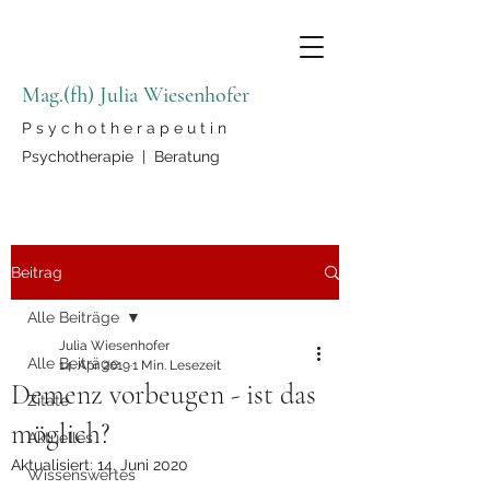
Mag.(fh) Julia Wiesenhofer
P s y c h o t h e r a p e u t i n
Psychotherapie | Beratung
Beitrag
Alle Beiträge
Julia Wiesenhofer
Alle Beiträge
14. Apr. 2019
1 Min. Lesezeit
Demenz vorbeugen - ist das
Zitate
möglich?
Aktuelles
Aktualisiert:
14. Juni 2020
Wissenswertes