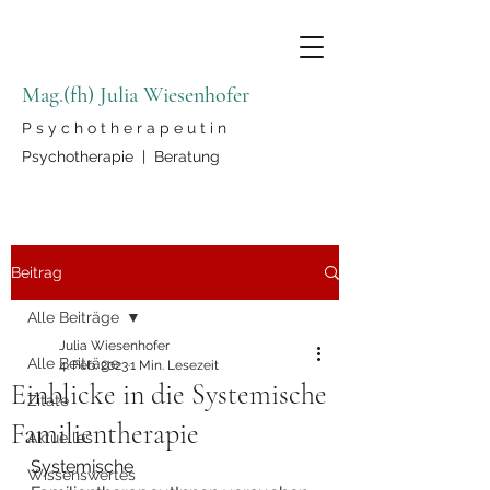
Mag.(fh) Julia Wiesenhofer
P s y c h o t h e r a p e u t i n
Psychotherapie | Beratung
Beitrag
Alle Beiträge
Julia Wiesenhofer
Alle Beiträge
4. Feb. 2023
1 Min. Lesezeit
Einblicke in die Systemische
Zitate
Familientherapie
Aktuelles
Systemische 
Wissenswertes