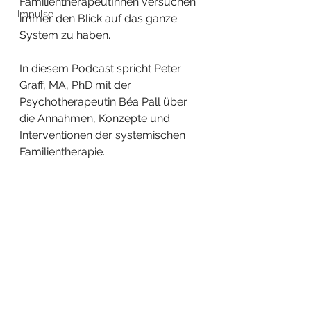
FamilientherapeutInnen versuchen 
Impulse
immer den Blick auf das ganze 
System zu haben.
In diesem Podcast spricht Peter 
Graff, MA, PhD mit der 
Psychotherapeutin Béa Pall über 
die Annahmen, Konzepte und 
Interventionen der systemischen 
Familientherapie.