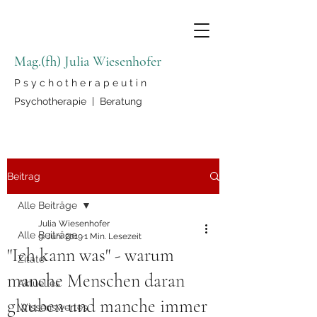
Mag.(fh) Julia Wiesenhofer
P s y c h o t h e r a p e u t i n
Psychotherapie | Beratung
Beitrag
Alle Beiträge
Julia Wiesenhofer
Alle Beiträge
9. Juni 2019
1 Min. Lesezeit
"Ich kann was" - warum
Zitate
manche Menschen daran
Aktuelles
glauben und manche immer
Wissenswertes