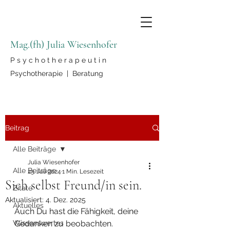
Mag.(fh) Julia Wiesenhofer
P s y c h o t h e r a p e u t i n
Psychotherapie | Beratung
Beitrag
Alle Beiträge
Julia Wiesenhofer
Alle Beiträge
23. Juli 2024
1 Min. Lesezeit
Sich selbst Freund/in sein.
Zitate
Aktualisiert:
4. Dez. 2025
Aktuelles
Auch Du hast die Fähigkeit, deine 
Wissenswertes
Gedanken zu beobachten. 