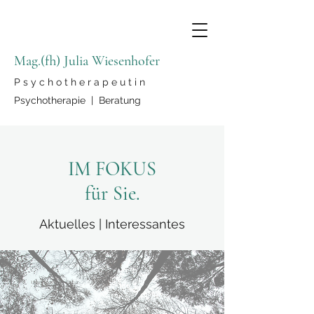
Mag.(fh) Julia Wiesenhofer
P s y c h o t h e r a p e u t i n
Psychotherapie | Beratung
IM FOKUS
für Sie.
Aktuelles | Interessantes