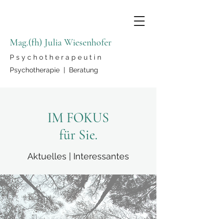
Mag.(fh) Julia Wiesenhofer
P s y c h o t h e r a p e u t i n
Psychotherapie | Beratung
IM FOKUS
für Sie.
Aktuelles | Interessantes