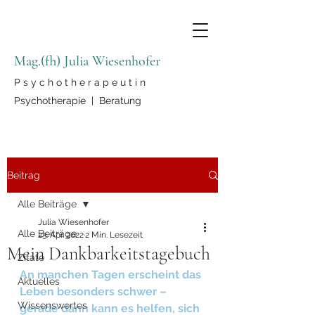
Mag.(fh) Julia Wiesenhofer
P s y c h o t h e r a p e u t i n
Psychotherapie | Beratung
Beitrag
Alle Beiträge
Julia Wiesenhofer
Alle Beiträge
23. Apr. 2022
2 Min. Lesezeit
Mein Dankbarkeitstagebuch
Zitate
An manchen Tagen erscheint das 
Aktuelles
Leben besonders schwer – 
Wissenswertes
gerade dann kann es helfen, sich 