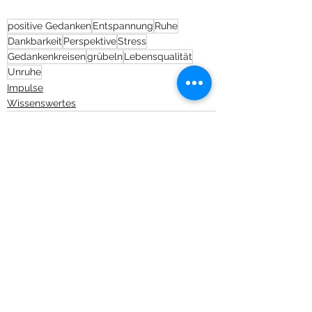
positive Gedanken
Entspannung
Ruhe
Dankbarkeit
Perspektive
Stress
Gedankenkreisen
grübeln
Lebensqualität
Unruhe
Impulse
Wissenswertes
Alle ansehen
Aktuelle Beiträge